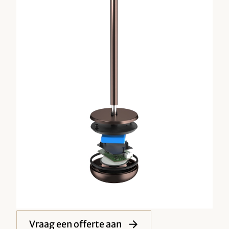
Simpel opladen en
gebruiken
Met crew van over de hele wereld en frequent
personeelsverloop, is eenvoud essentieel. Humble
lampen zijn makkelijk in gebruik en net zo makkelijk op
te laden met stapelbare docks en een afstandsbediening.
Geen gedoe, gewoon moeiteloos licht waar en wanneer
nodig.
Vraag een offerte aan