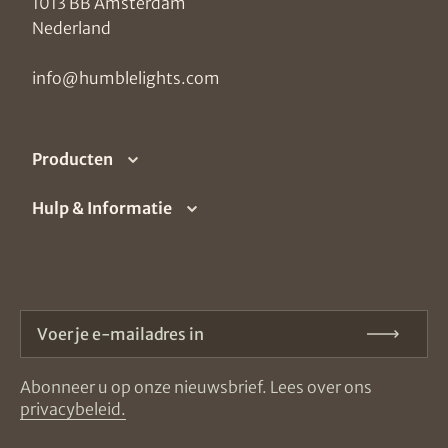
1013 BB Amsterdam
Nederland
info@humblelights.com
Producten
Hulp & Informatie
Voer je e-mailadres in
Verz
Abonneer u op onze nieuwsbrief. Lees over ons
privacybeleid.