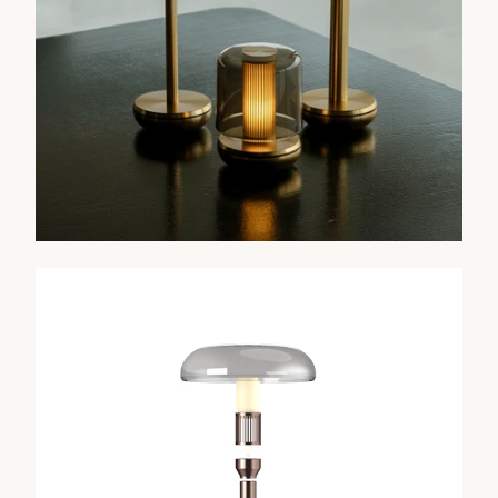
Elke Humble lamp is modulair en opgebouwd uit
duurzame, vervangbare componenten. Van batterijen en
ledmodules tot kappen en printplaten,
reserveonderdelen zijn altijd beschikbaar en eenvoudig
te vervangen. Dat betekent dat een lamp niet
weggegooid hoeft te worden als er iets kapotgaat.