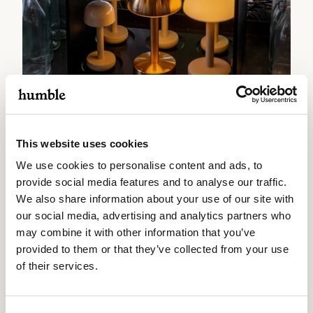
Sfeer die past bij elke
setting
Van fine dining tot cocktailbar en van hut tot zonnedek:
Humble lampen passen in elke omgeving. De zachte,
warme gloed versterkt de sfeer zonder de aandacht op te
eisen, waardoor gasten zich meteen thuis voelen aan
This website uses cookies
boord.
We use cookies to personalise content and ads, to
provide social media features and to analyse our traffic.
We also share information about your use of our site with
Vraag een offerte aan
our social media, advertising and analytics partners who
may combine it with other information that you’ve
provided to them or that they’ve collected from your use
of their services.