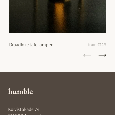
Draadloze tafellampen
Ac
from €149
Koivistokade 74